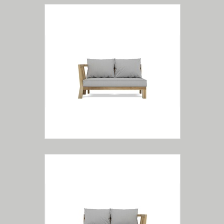
Módulo Lateral Direito
Módulo Lateral
Esquerdo